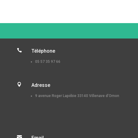

Téléphone
05 57 35 97 66

Adresse
9 avenue Roger Lapébie 33140 Villenave d’Ornon

Email