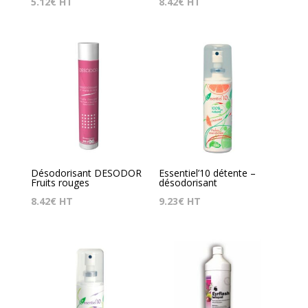
5.12
€
HT
8.42
€
HT
Désodorisant DESODOR
Essentiel’10 détente –
Fruits rouges
désodorisant
8.42
€
HT
9.23
€
HT