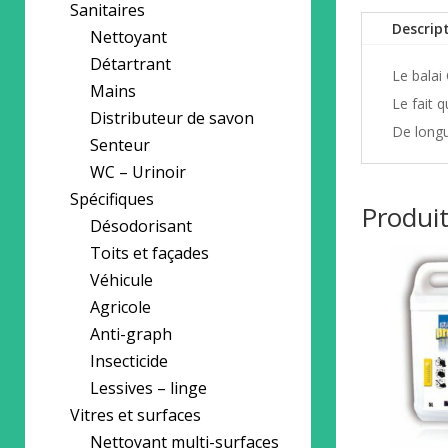
Sanitaires
Descrip
Nettoyant
Détartrant
Le balai
Mains
Le fait q
Distributeur de savon
De longu
Senteur
WC – Urinoir
Spécifiques
Produit
Désodorisant
Toits et façades
Véhicule
Agricole
Anti-graph
Insecticide
Lessives – linge
Vitres et surfaces
Nettoyant multi-surfaces