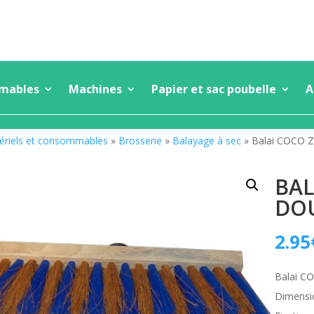
mmables
Machines
Papier et sac poubelle
A
ériels et consommables
»
Brosserie
»
Balayage à sec
» Balai COCO Zé
BAL
DOU
2.95
Balai CO
Dimensi