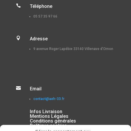

Téléphone
05 57 35 97 66

Adresse
9 avenue Roger Lapébie 33140 Villenave d’Ornon

Email
contact@aeh-33.fr
Infos Livraison
Mentions Légales
Conditions générales
Politique cookies