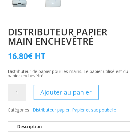
DISTRIBUTEUR PAPIER
MAIN ENCHEVÊTRÉ
16.80
€
HT
Distributeur de papier pour les mains. Le papier utilisé est du
papier enchevêtré
quantité
de
Ajouter au panier
Distributeur
papier
main
enchevêtré
Catégories :
Distributeur papier
,
Papier et sac poubelle
Description