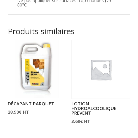
Ne pas appliquer sur surfaces trop chaudes (75-
80°C
Produits similaires
DÉCAPANT PARQUET
LOTION
HYDROALCOOLIQUE
28.90
€
HT
PREVENT
3.69
€
HT