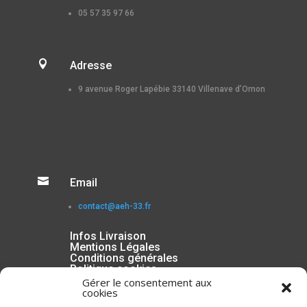
05 57 35 97 66

Adresse
9 avenue Roger Lapébie 33140 Villenave d’Ornon

Email
contact@aeh-33.fr
Infos Livraison
Mentions Légales
Conditions générales
Politique cookies
Gérer le consentement aux
cookies