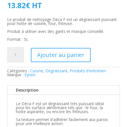
13.82
€
HT
Le produit de nettoyage Déca F est un dégraissant puissant
pour hotte de cuisine, four, friteuse.
Produit à utiliser avec des gants et masque conseillé.
Format : 5L
quantité
de
Ajouter au panier
Dégraissant
Déca
F
Catégories :
Cuisine
,
Dégraissant
,
Produits d'entretien
Marque :
Eyrein
Description
Le Déca F est un dégraissant très puissant idéal
pour les surface alimentaire tels que : le four, la
hotte aspirante, ou encore les friteuses.
Sa texture permet d'adhérer facilement aux parois
pour une meilleure action.