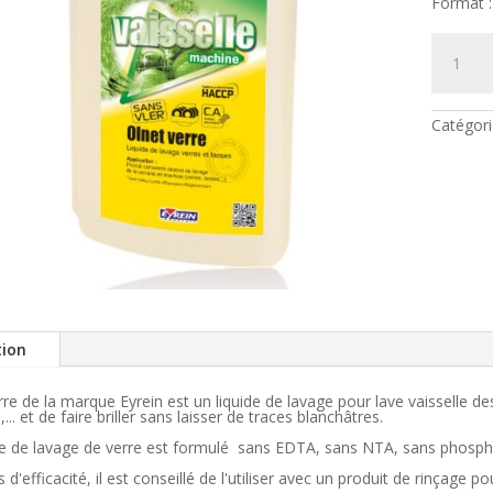
Format :
quantité
de
Produit
verre
Olnet
verre
Catégori
1L
doseur
tion
rre de la marque Eyrein est un liquide de lavage pour lave vaisselle des
,... et de faire briller sans laisser de traces blanchâtres.
de de lavage de verre est formulé sans EDTA, sans NTA, sans phosphat
 d'efficacité, il est conseillé de l'utiliser avec un produit de rinçage po