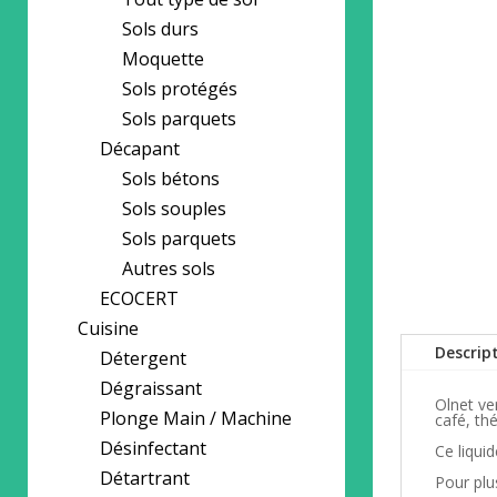
Sols durs
Moquette
Sols protégés
Sols parquets
Décapant
Sols bétons
Sols souples
Sols parquets
Autres sols
ECOCERT
Cuisine
Descrip
Détergent
Dégraissant
Olnet ve
Plonge Main / Machine
café, thé
Désinfectant
Ce liqui
Détartrant
Pour plus