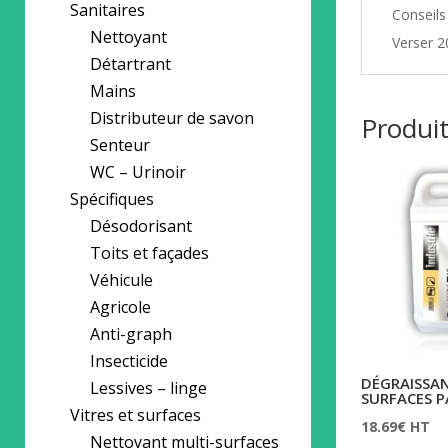
Sanitaires
Conseils 
Nettoyant
Verser 2
Détartrant
Mains
Distributeur de savon
Produit
Senteur
WC – Urinoir
Spécifiques
Désodorisant
Toits et façades
Véhicule
Agricole
Anti-graph
Insecticide
DÉGRAISSAN
Lessives – linge
SURFACES 
Vitres et surfaces
18.69
€
HT
Nettoyant multi-surfaces