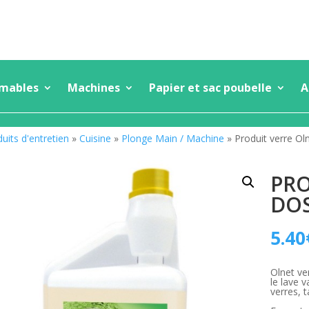
mmables
Machines
Papier et sac poubelle
A
uits d'entretien
»
Cuisine
»
Plonge Main / Machine
» Produit verre Ol
PRO
DO
5.40
Olnet ver
le lave v
verres, 