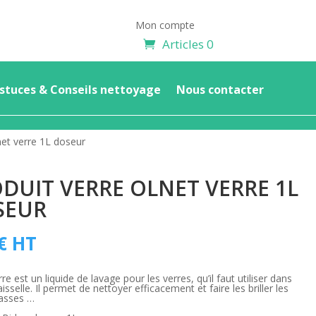
Mon compte
Articles 0
stuces & Conseils nettoyage
Nous contacter
net verre 1L doseur
DUIT VERRE OLNET VERRE 1L
SEUR
€
HT
re est un liquide de lavage pour les verres, qu’il faut utiliser dans
aisselle. Il permet de nettoyer efficacement et faire les briller les
tasses …