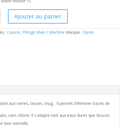
 Bidon doseur 1L
Ajouter au panier
es :
Cuisine
,
Plonge Main / Machine
Marque :
Eyrein
tiné aux verres, tasses, mug... Il permet d'éliminer traces de
e, sans chlore. Il s'adapte tant aux eaux dures que douces.
ur lave vaisselle.