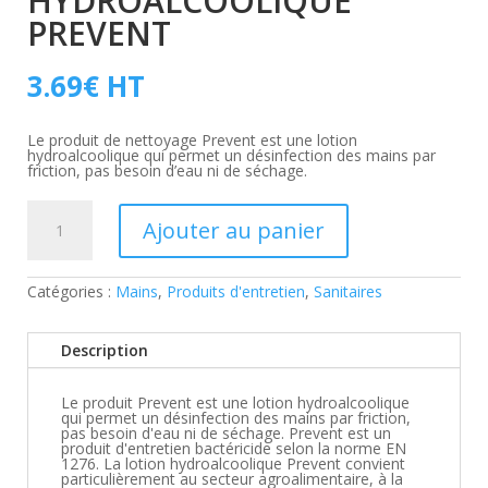
HYDROALCOOLIQUE
PREVENT
3.69
€
HT
Le produit de nettoyage Prevent est une lotion
hydroalcoolique qui permet un désinfection des mains par
friction, pas besoin d’eau ni de séchage.
quantité
de
Ajouter au panier
Lotion
hydroalcoolique
Prevent
Catégories :
Mains
,
Produits d'entretien
,
Sanitaires
Description
Le produit Prevent est une lotion hydroalcoolique
qui permet un désinfection des mains par friction,
pas besoin d'eau ni de séchage. Prevent est un
produit d'entretien bactéricide selon la norme EN
1276. La lotion hydroalcoolique Prevent convient
particulièrement au secteur agroalimentaire, à la