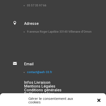
05 57 35 97 66

Adresse
9 avenue Roger Lapébie 33140 Villenave d’Ornon

Email
contact@aeh-33.fr
Infos Livraison
Mentions Légales
Conditions générales
Politique cookies
Gérer le consentement aux
cookies