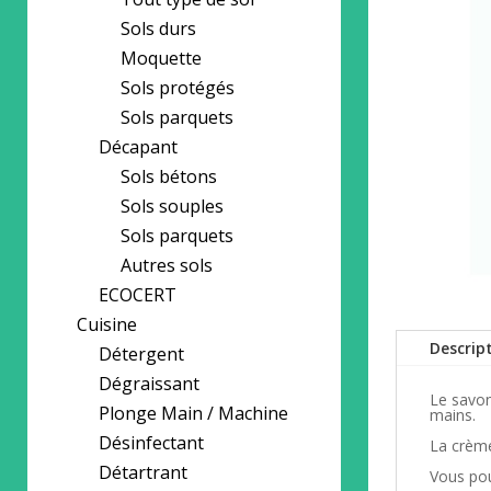
Sols durs
Moquette
Sols protégés
Sols parquets
Décapant
Sols bétons
Sols souples
Sols parquets
Autres sols
ECOCERT
Cuisine
Descrip
Détergent
Dégraissant
Le savon
Plonge Main / Machine
mains.
Désinfectant
La crème
Détartrant
Vous pou