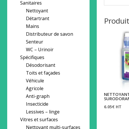
Sanitaires
Nettoyant
Détartrant
Produit
Mains
Distributeur de savon
Senteur
WC – Urinoir
Spécifiques
Désodorisant
Toits et façades
Véhicule
Agricole
NETTOYANT
Anti-graph
SURODORA
Insecticide
6.05
€
HT
Lessives – linge
Vitres et surfaces
Nettoyant multi-surfaces