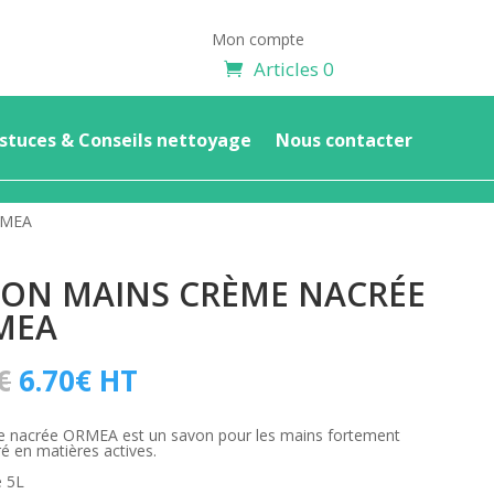
Mon compte
Articles 0
stuces & Conseils nettoyage
Nous contacter
RMEA
ON MAINS CRÈME NACRÉE
MEA
Le
Le
€
6.70
€
HT
prix
prix
initial
actuel
e nacrée ORMEA est un savon pour les mains fortement
é en matières actives.
était :
est :
e 5L