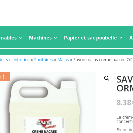
mmables
Machines
Papier et sac poubelle
A
uits d'entretien
»
Sanitaires
»
Mains
» Savon mains crème nacrée O
 !
SAV
OR
8.38
La crèm
concentr
Bidon d