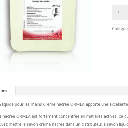
quantité
de
Savon
mains
crème
nacrée
Catégori
ORMEA
tion
 liquide pour les mains Crème nacrée ORMEA apporte une excellente 
 nacrée ORMEA est fortement concentrée en matières actives, ce qu
vez mettre le savon crème nacrée dans un distributeur à savon liquid