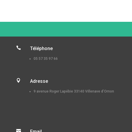

Téléphone
05 57 35 97 66

Adresse
9 avenue Roger Lapébie 33140 Villenave d’Ornon

Email