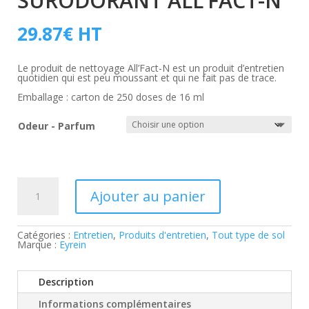
SURODORANT ALL’FACT-N
29.87
€
HT
Le produit de nettoyage All’Fact-N est un produit d’entretien
quotidien qui est peu moussant et qui ne fait pas de trace.
Emballage : carton de 250 doses de 16 ml
Odeur - Parfum
quantité
de
Ajouter au panier
Nettoyant
Surodorant
All'Fact-
N
Catégories :
Entretien
,
Produits d'entretien
,
Tout type de sol
Marque :
Eyrein
Description
Informations complémentaires