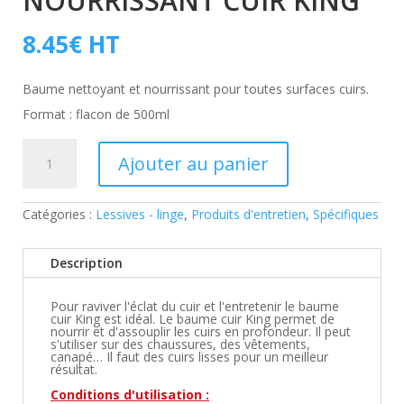
NOURRISSANT CUIR KING
8.45
€
HT
Baume nettoyant et nourrissant pour toutes surfaces cuirs.
Format : flacon de 500ml
quantité
de
Ajouter au panier
Baume
nettoyant
nourrissant
cuir
Catégories :
Lessives - linge
,
Produits d'entretien
,
Spécifiques
King
Description
Pour raviver l'éclat du cuir et l'entretenir le baume
cuir King est idéal.
Le baume cuir King permet de
nourrir et d'assouplir les cuirs en profondeur.
Il peut
s'utiliser sur des chaussures, des vêtements,
canapé… Il faut des cuirs lisses pour un meilleur
résultat.
Conditions d'utilisation :