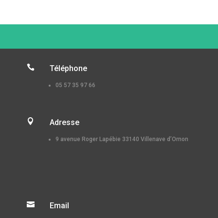

Téléphone
05 57 35 97 66

Adresse
9 avenue Roger Lapébie 33140 Villenave d’Ornon

Email