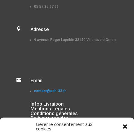
05 57 35 97 66

Adresse
9 avenue Roger Lapébie 33140 Villenave d’Ornon

Email
contact@aeh-33.fr
Infos Livraison
Mentions Légales
Conditions générales
Politique cookies
Gérer le consentement aux
cookies