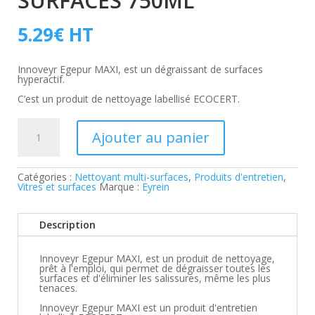
SURFACES 750ML
5.29
€
HT
Innoveyr Egepur MAXI, est un dégraissant de surfaces
hyperactif.
C’est un produit de nettoyage labellisé ECOCERT.
quantité
de
Ajouter au panier
Innoveyr
Egepur
maxi
surfaces
Catégories :
Nettoyant multi-surfaces
,
Produits d'entretien
,
750ml
Vitres et surfaces
Marque :
Eyrein
Description
Innoveyr Egepur MAXI, est un produit de nettoyage,
prêt à l'emploi, qui permet de dégraisser toutes les
surfaces et d'éliminer les salissures, même les plus
tenaces.
Innoveyr Egepur MAXI est un produit d'entretien