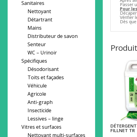
Après av
Sanitaires
Passer u
Pour le
Nettoyant
Décaper l
Vérifier 
Détartrant
Dès que l
Mains
Distributeur de savon
Senteur
Produit
WC – Urinoir
Spécifiques
Désodorisant
Toits et façades
Véhicule
Agricole
Anti-graph
Insecticide
Lessives – linge
DÉTERGENT
Vitres et surfaces
FILLNET TR
Nettoyant multi-surfaces