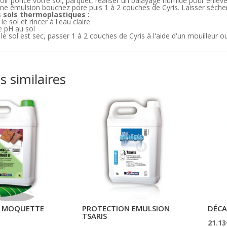
oir poncé votre sol, parquet, réaliser un balayage humide pour enleve
ne émulsion bouchez pore puis 1 à 2 couches de Cyris. Laisser séche
s sols thermoplastiques :
e sol et rincer à l'eau claire
le pH au sol
e sol est sec, passer 1 à 2 couches de Cyris à l'aide d'un mouilleur ou 
s similaires
 MOQUETTE
PROTECTION EMULSION
DÉCA
TSARIS
21.13