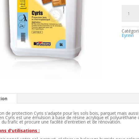
quantité
de
Emulsio
Protectr
Bois
Cyris
Catégori
Eyrein
tion
on de protection Cyris s'adapte pour les sols bois, parquet mais auss
ien Cyris est une émulsion à base de résine acrylique et polyuréthane q
 du trafic et procure une facilité d'entretien et de rénovation.
ns d'utilisations :