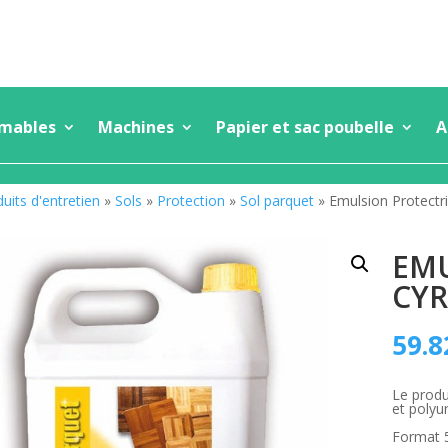
mmables
Machines
Papier et sac poubelle
A
uits d'entretien
»
Sols
»
Protection
»
Sol parquet
» Emulsion Protectri
EMU
CYR
59.8
Le produ
et polyu
Format 