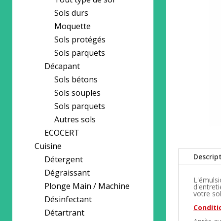
Sols durs
Moquette
Sols protégés
Sols parquets
Décapant
Sols bétons
Sols souples
Sols parquets
Autres sols
ECOCERT
Cuisine
Descrip
Détergent
Dégraissant
L'émulsi
Plonge Main / Machine
d'entret
votre sol
Désinfectant
Conditio
Détartrant