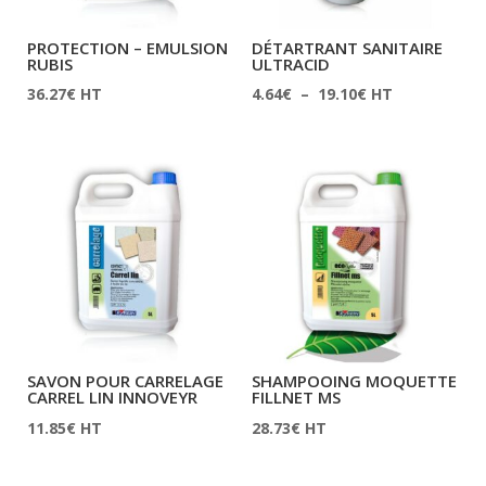
PROTECTION – EMULSION
DÉTARTRANT SANITAIRE
RUBIS
ULTRACID
Plage
36.27
€
HT
4.64
€
–
19.10
€
HT
de
prix :
4.64€
à
19.10€
SAVON POUR CARRELAGE
SHAMPOOING MOQUETTE
CARREL LIN INNOVEYR
FILLNET MS
11.85
€
HT
28.73
€
HT