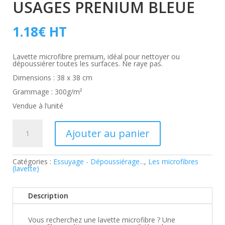
USAGES PRENIUM BLEUE
1.18
€
HT
Lavette microfibre premium, idéal pour nettoyer ou
dépoussiérer toutes les surfaces. Ne raye pas.
Dimensions : 38 x 38 cm
Grammage : 300g/m²
Vendue à l’unité
quantité
de
Ajouter au panier
Microfibre
Multi-
usages
Prenium
Catégories :
Essuyage - Dépoussiérage...
,
Les microfibres
Bleue
(lavette)
Description
Vous recherchez une lavette microfibre ? Une