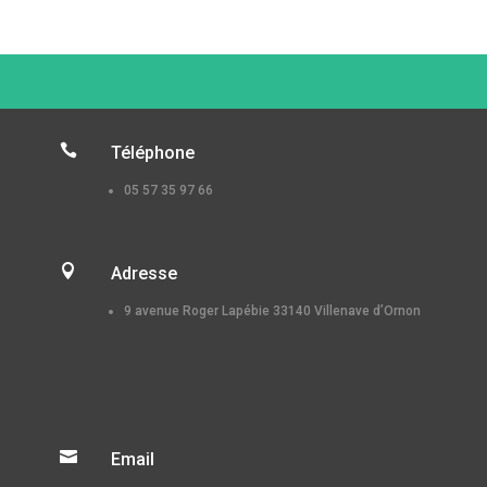

Téléphone
05 57 35 97 66

Adresse
9 avenue Roger Lapébie 33140 Villenave d’Ornon

Email