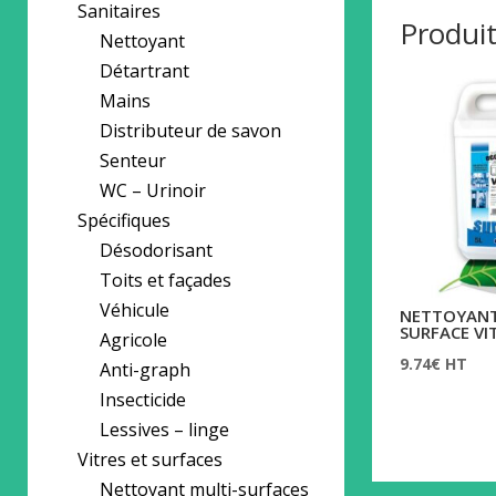
Sanitaires
Produit
Nettoyant
Détartrant
Mains
Distributeur de savon
Senteur
WC – Urinoir
Spécifiques
Désodorisant
Toits et façades
Véhicule
NETTOYANT 
SURFACE VI
Agricole
9.74
€
HT
Anti-graph
Insecticide
Lessives – linge
Vitres et surfaces
Nettoyant multi-surfaces