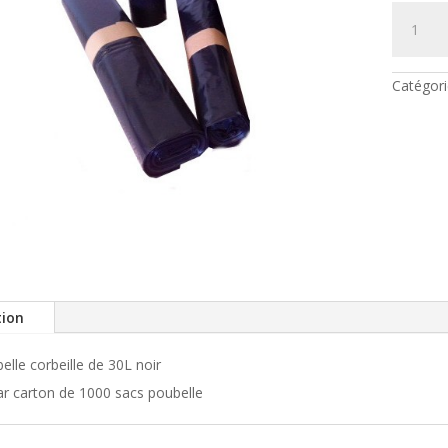
quantité
de
Sac
poubelle
HD
30L
Catégori
Corbeille
tion
elle corbeille de 30L noir
r carton de 1000 sacs poubelle