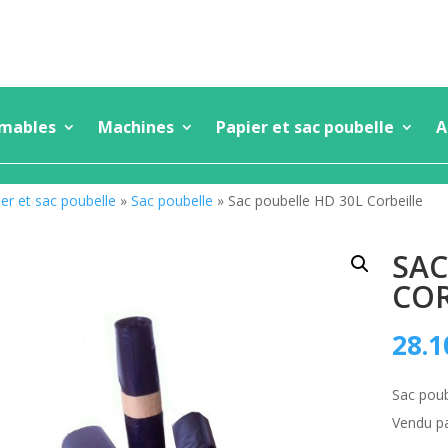
mmables
Machines
Papier et sac poubelle
A
er et sac poubelle
»
Sac poubelle
» Sac poubelle HD 30L Corbeille
SAC
COR
28.1
Sac poub
Vendu pa