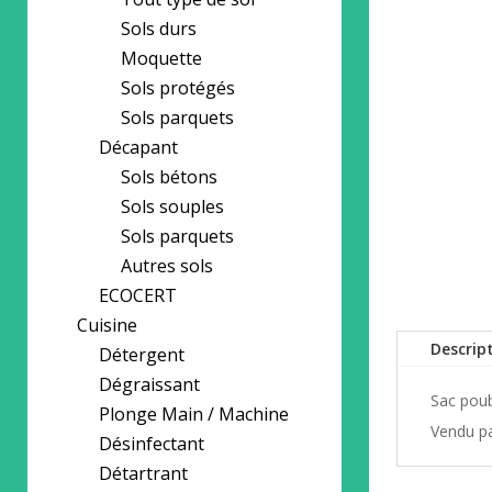
Sols durs
Moquette
Sols protégés
Sols parquets
Décapant
Sols bétons
Sols souples
Sols parquets
Autres sols
ECOCERT
Cuisine
Descrip
Détergent
Dégraissant
Sac poub
Plonge Main / Machine
Vendu pa
Désinfectant
Détartrant