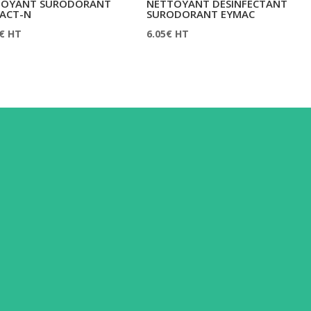
TOYANT SURODORANT
NETTOYANT DÉSINFECTANT
FACT-N
SURODORANT EYMAC
€
HT
6.05
€
HT