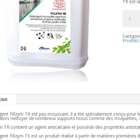
TR est l
quantité
de
Fillzym
TR
-
Déterge
Catégori
moquett
Produits
enzymat
ECOCER
tion
gent Fillzym TR est peu moussant. Il a été spécialement conçu pour l
alors nettoyer de nombreux supports tissus comme des moquettes, des
ym TR contient un agent anticalcaire et possède des propriétés antistat
gent Fillzym TS est un produit réalisé à partir de matières premières 