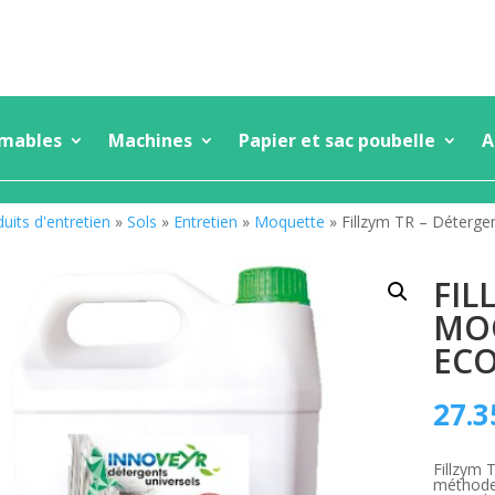
mmables
Machines
Papier et sac poubelle
A
uits d'entretien
»
Sols
»
Entretien
»
Moquette
» Fillzym TR – Déterg
FIL
MO
EC
27.3
Fillzym 
méthode 