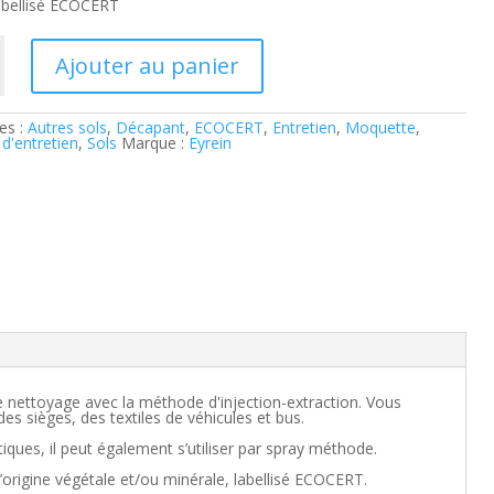
abellisé ECOCERT
Ajouter au panier
nt
es :
Autres sols
,
Décapant
,
ECOCERT
,
Entretien
,
Moquette
,
e
 d'entretien
,
Sols
Marque :
Eyrein
ique
T
e nettoyage avec la méthode d'injection-extraction. Vous
 sièges, des textiles de véhicules et bus.
iques, il peut également s’utiliser par spray méthode.
d’origine végétale et/ou minérale, labellisé ECOCERT.