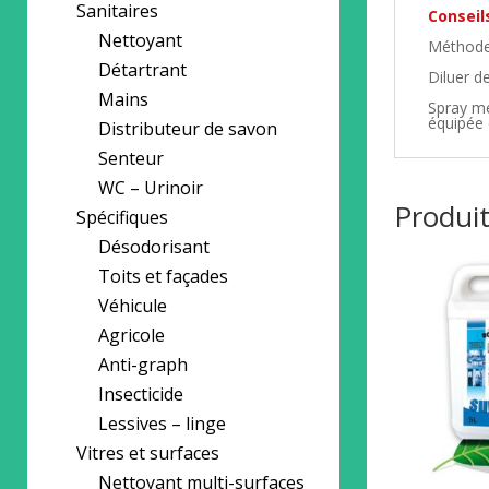
Sanitaires
Conseils
Nettoyant
Méthode 
Détartrant
Diluer d
Mains
Spray mé
équipée 
Distributeur de savon
Senteur
WC – Urinoir
Produit
Spécifiques
Désodorisant
Toits et façades
Véhicule
Agricole
Anti-graph
Insecticide
Lessives – linge
Vitres et surfaces
Nettoyant multi-surfaces