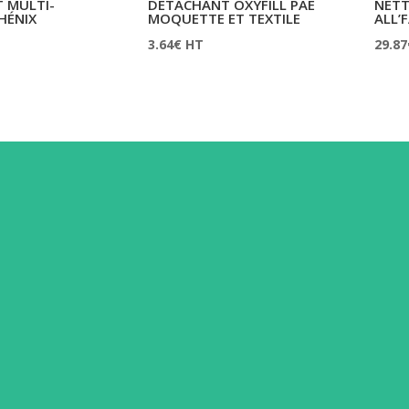
 MULTI-
DÉTACHANT OXYFILL PAE
NET
HÉNIX
MOQUETTE ET TEXTILE
ALL’
3.64
€
HT
29.87