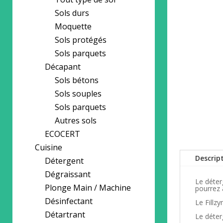
Sols durs
Moquette
Sols protégés
Sols parquets
Décapant
Sols bétons
Sols souples
Sols parquets
Autres sols
ECOCERT
Cuisine
Descrip
Détergent
Dégraissant
Le déter
Plonge Main / Machine
pourrez 
Désinfectant
Le Fillz
Détartrant
Le déter