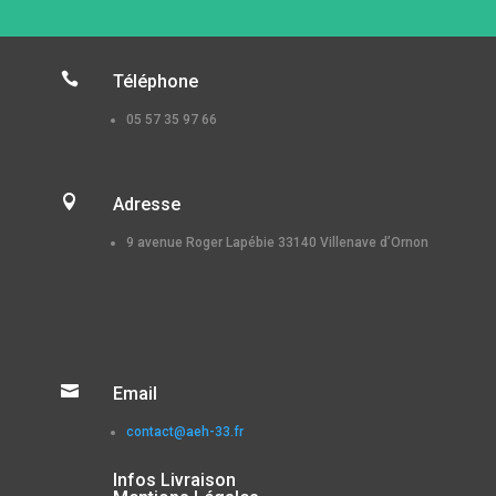

Téléphone
05 57 35 97 66

Adresse
9 avenue Roger Lapébie 33140 Villenave d’Ornon

Email
contact@aeh-33.fr
Infos Livraison