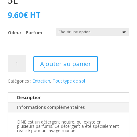
5L
9.60
€
HT
Odeur - Parfum
quantité
de
Ajouter au panier
Détergent
neutre
DNE
5L
Catégories :
Entretien
,
Tout type de sol
Description
Informations complémentaires
DNE est un détergent neutre, qui existe en
plusieurs parfums. Ce détergent a été spécialement
réalisé pour un lavage manuel.