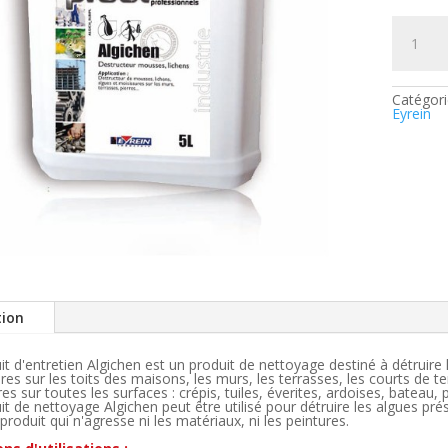
quantité
de
Destruct
mousse
-
lichens
Catégori
-
Eyrein
Algichen
tion
it d'entretien Algichen est un produit de nettoyage destiné à détruire
res sur les toits des maisons, les murs, les terrasses, les courts de t
es sur toutes les surfaces : crépis, tuiles, éverites, ardoises, bateau, 
it de nettoyage Algichen peut être utilisé pour détruire les algues pré
produit qui n'agresse ni les matériaux, ni les peintures.