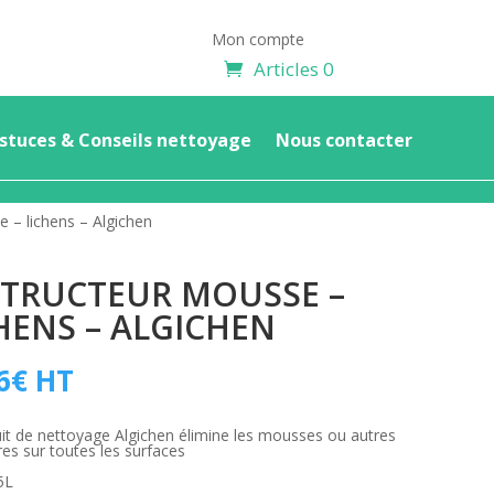
Mon compte
Articles 0
stuces & Conseils nettoyage
Nous contacter
 – lichens – Algichen
TRUCTEUR MOUSSE –
HENS – ALGICHEN
6
€
HT
it de nettoyage Algichen élimine les mousses ou autres
res sur toutes les surfaces
5L