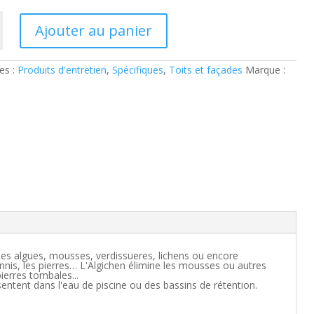
Ajouter au panier
eur
es :
Produits d'entretien
,
Spécifiques
,
Toits et façades
Marque :
 les algues, mousses, verdissueres, lichens ou encore
ennis, les pierres… L'Algichen élimine les mousses ou autres
pierres tombales...
sentent dans l'eau de piscine ou des bassins de rétention.