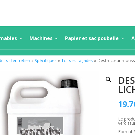
mmables
Machines
Papier et sac poubelle
A
uits d'entretien
»
Spécifiques
»
Toits et façades
» Destructeur mousse
DES
LIC
19.7
Le produ
verdissu
Format 