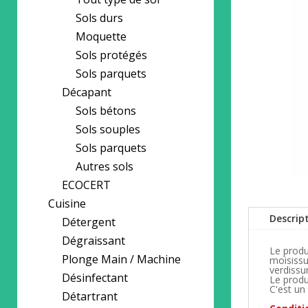
Sols durs
Moquette
Sols protégés
Sols parquets
Décapant
Sols bétons
Sols souples
Sols parquets
Autres sols
ECOCERT
Cuisine
Descrip
Détergent
Dégraissant
Le produ
Plonge Main / Machine
moisissu
verdissur
Désinfectant
Le produ
C'est un 
Détartrant