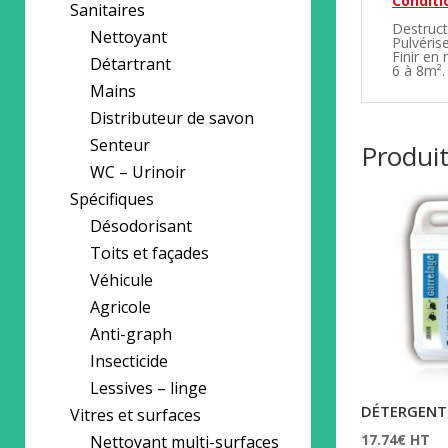
Conditio
Sanitaires
Destructi
Nettoyant
Pulvéris
Finir en
Détartrant
6 à 8m².
Mains
Distributeur de savon
Senteur
Produit
WC – Urinoir
Spécifiques
Désodorisant
Toits et façades
Véhicule
Agricole
Anti-graph
Insecticide
Lessives – linge
DÉTERGENT
Vitres et surfaces
17.74
€
HT
Nettoyant multi-surfaces