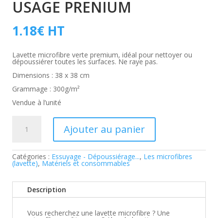
USAGE PRENIUM
1.18
€
HT
Lavette microfibre verte premium, idéal pour nettoyer ou
dépoussiérer toutes les surfaces. Ne raye pas.
Dimensions : 38 x 38 cm
Grammage : 300g/m²
Vendue à l’unité
quantité
de
Ajouter au panier
Microfibre
Verte
Multi-
usage
Catégories :
Essuyage - Dépoussiérage...
,
Les microfibres
Prenium
(lavette)
,
Matériels et consommables
Description
Vous recherchez une lavette microfibre ? Une