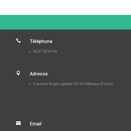

Téléphone
05 57 35 97 66

Adresse
9 avenue Roger Lapébie 33140 Villenave d’Ornon

Email